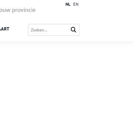
NL
EN
jouw provincie
AART