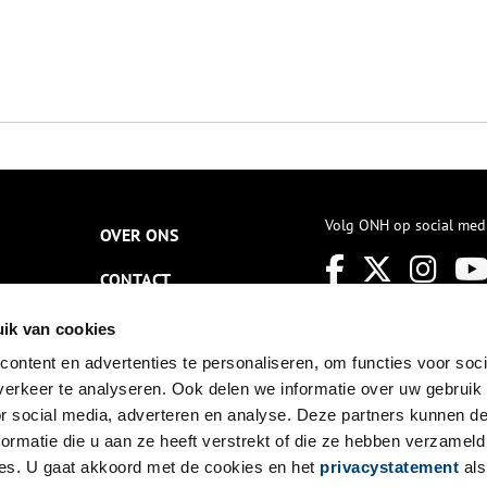
Volg ONH op social med
OVER ONS
CONTACT
NIEUWSBRIEF
ik van cookies
ontent en advertenties te personaliseren, om functies voor soci
DISCLAIMER
erkeer te analyseren. Ook delen we informatie over uw gebruik
PRIVACY
or social media, adverteren en analyse. Deze partners kunnen 
ormatie die u aan ze heeft verstrekt of die ze hebben verzameld
TOEGANKELIJKHEID
es. U gaat akkoord met de cookies en het
privacystatement
als