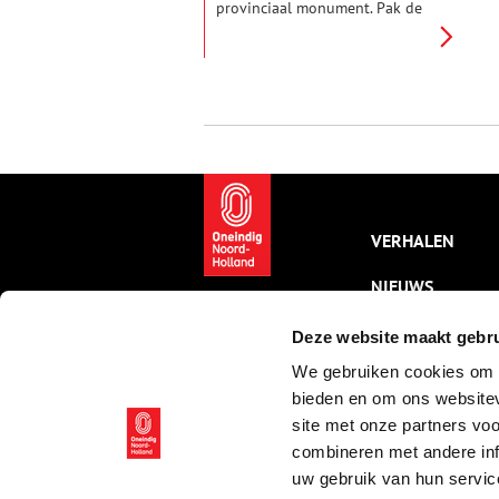
provinciaal monument. Pak de
fiets of trek de wandelschoenen
aan en ga over het lange
Jaagpad van De Kwakel (bij
Uithoorn) naar de Tolhuissluis.
Daar zie je bescheiden
sluiswachtershuisjes met
monumentale status. En een
theetuin. Om bij te komen.
VERHALEN
NIEUWS
KALENDER
Deze website maakt gebru
We gebruiken cookies om c
THEMA’S
bieden en om ons websitev
ACTIVITEITEN
site met onze partners vo
combineren met andere inf
VIDEO’S
uw gebruik van hun servic