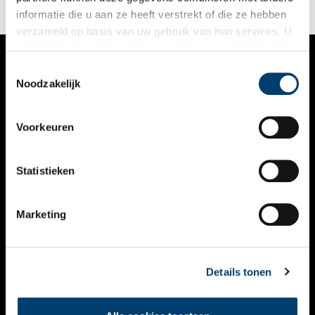
informatie die u aan ze heeft verstrekt of die ze hebben
verzameld op basis van uw gebruik van hun services. U
gaat akkoord met de cookies en het
privacystatement
als u onze website blijft gebruiken.
Toestemmingsselectie
VERHALEN
Noodzakelijk
NIEUWS
Voorkeuren
KALENDER
THEMA’S
Statistieken
ACTIVITEITEN
Marketing
VIDEO’S
OVER ONS
Details tonen
CONTACT