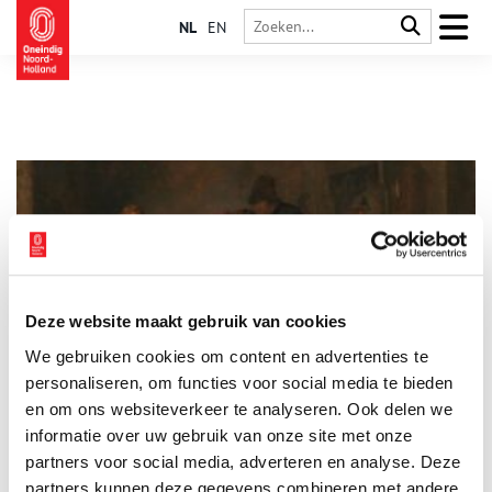
NL
EN
Deze website maakt gebruik van cookies
Platte Thijs: de Robin Hood van de Purmer
We gebruiken cookies om content en advertenties te
In de Purmer woonde enkele eeuwen geleden een woeste
struikrover, die opvallend genoeg meer bewonderd dan
personaliseren, om functies voor social media te bieden
gevreesd werd: Platte Thijs. Thijs was namelijk een rover met
en om ons websiteverkeer te analyseren. Ook delen we
een duivelse sluwheid maar het hart op de juiste plaats. Hij
informatie over uw gebruik van onze site met onze
stal van de rijken en gaf aan de armen, als een ware Robin
Hood.
partners voor social media, adverteren en analyse. Deze
partners kunnen deze gegevens combineren met andere