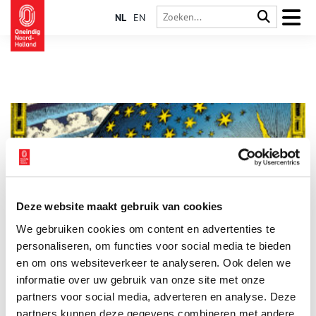
NL
EN
Deze website maakt gebruik van cookies
Historische complottheorieën: de platte aarde
We gebruiken cookies om content en advertenties te
De aarde als platte schijf – het klinkt als
samenzweringstheorie, maar dit idee zit verrassend diep
personaliseren, om functies voor social media te bieden
geworteld in de menselijke geschiedenis. Ondanks vroege
en om ons websiteverkeer te analyseren. Ook delen we
pogingen van oud-Griekse en middeleeuwse wetenschappers
informatie over uw gebruik van onze site met onze
om de bolvorm aan te tonen, heeft het nog honderden jaren
geduurd voordat dit inzicht het grote publiek bereikte.
partners voor social media, adverteren en analyse. Deze
Tegenwoordig zien we zelfs weer een opleving van de platte
partners kunnen deze gegevens combineren met andere