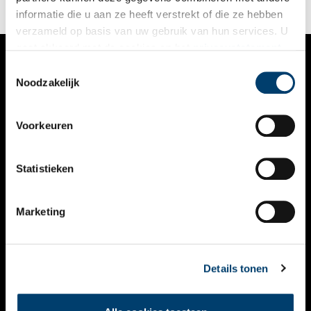
informatie die u aan ze heeft verstrekt of die ze hebben
verzameld op basis van uw gebruik van hun services. U
gaat akkoord met de cookies en het
privacystatement
als u onze website blijft gebruiken.
Toestemmingsselectie
VERHALEN
Noodzakelijk
NIEUWS
Voorkeuren
KALENDER
THEMA’S
Statistieken
ACTIVITEITEN
Marketing
VIDEO’S
OVER ONS
Details tonen
CONTACT