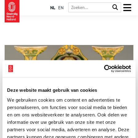
NL
EN
Deze website maakt gebruik van cookies
Purmerend saai? Stad toont creatief verleden
We gebruiken cookies om content en advertenties te
Waaraan denk je bij Purmerend? ‘Eentonige buurten.’ ‘Saai uit
de kluiten gegroeid dorp.’ Zo luiden de reacties gewoonlijk.
personaliseren, om functies voor social media te bieden
Saai? Stap het Purmerends Museum binnen en kijk welk
en om ons websiteverkeer te analyseren. Ook delen we
prachtig sieraardewerk hier is gemaakt. Hier groeiden creatieve
informatie over uw gebruik van onze site met onze
architecten op. Trek die denkbeeldige grauwsluier over de stad
weg en je ziet zowaar een kasteel.
partners voor social media, adverteren en analyse. Deze
partners kunnen deze gegevens combineren met andere