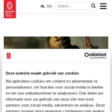
NL
EN
Deze website maakt gebruik van cookies
Jan Janszoon: een Haarlemse moslimpiraat uit de 17de
We gebruiken cookies om content en advertenties te
eeuw
personaliseren, om functies voor social media te bieden
Van alle Jannen die ooit te kaap’ren hebben gevaren, was
zeerover Jan Janszoon van Haarlem (1570-na 1641) misschien
en om ons websiteverkeer te analyseren. Ook delen we
wel de meest spraakmakende. Hoewel hij niet de Jan van Pier,
informatie over uw gebruik van onze site met onze
Tjores en Corneel uit het bekende zeemanslied was, had zijn
partners voor social media, adverteren en analyse. Deze
leven zomaar kunnen worden bezongen.
partners kunnen deze gegevens combineren met andere