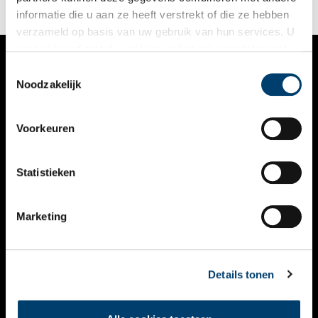
informatie die u aan ze heeft verstrekt of die ze hebben
verzameld op basis van uw gebruik van hun services. U
gaat akkoord met de cookies en het
privacystatement
als u onze website blijft gebruiken.
Toestemmingsselectie
VERHALEN
Noodzakelijk
NIEUWS
Voorkeuren
KALENDER
THEMA’S
Statistieken
ACTIVITEITEN
Marketing
VIDEO’S
OVER ONS
Details tonen
CONTACT