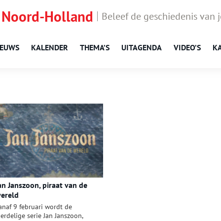
 Noord-Holland
Beleef de geschiedenis van 
IEUWS
KALENDER
THEMA’S
UITAGENDA
VIDEO’S
K
an Janszoon, piraat van de
ereld
anaf 9 februari wordt de
ierdelige serie Jan Janszoon,