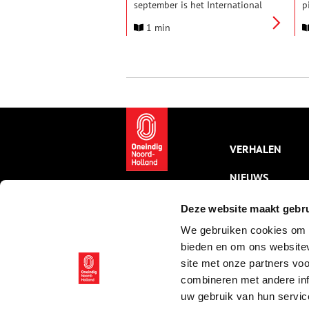
september is het International
p
Talk Like a Pirate Day. Daarom
u
1 min
laat EYE Filmmuseum een uur
S
lang fragmenten en trailers van
d
piratenfilms zien, met als
z
hoofdfilm het sinistere
spookverhaal The Fog van John
Carpenter.
VERHALEN
NIEUWS
KALENDER
Deze website maakt gebru
We gebruiken cookies om c
THEMA’S
bieden en om ons websitev
ACTIVITEITEN
site met onze partners vo
combineren met andere inf
VIDEO’S
uw gebruik van hun servic