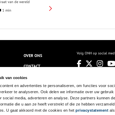
iraat van de wereld
itgezonden door de NTR.
1 min
tadsarchief Amsterdam neemt
eel aan de vierde aflevering, te
ien op 1 maart.
Volg ONH op social med
OVER ONS
CONTACT
NIEUWSBRIEF
ik van cookies
ontent en advertenties te personaliseren, om functies voor soci
DISCLAIMER
erkeer te analyseren. Ook delen we informatie over uw gebruik
PRIVACY
or social media, adverteren en analyse. Deze partners kunnen 
ormatie die u aan ze heeft verstrekt of die ze hebben verzameld
TOEGANKELIJKHEID
es. U gaat akkoord met de cookies en het
privacystatement
als