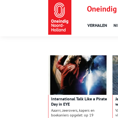
Oneindig
VERHALEN
N
International Talk Like a Pirate
J
Day in EYE
w
Aaarrr, zeerovers, kapers en
V
boekaniers opgelet: op 19
v