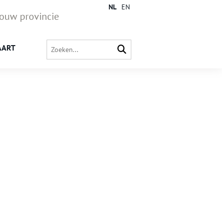
NL
EN
jouw provincie
AART