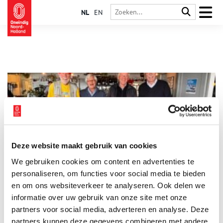
NL
EN
Deze website maakt gebruik van cookies
De redding van Pampus liep niet van een leien dakje
We gebruiken cookies om content en advertenties te
Het redden van het voormalige forteiland Pampus, dat 3,5
kilometer noordelijk van Muiden ligt, is niet vanzelf gegaan, zo
personaliseren, om functies voor social media te bieden
blijkt uit het pas verschenen boek ‘Pampus Pioniers’ met als
en om ons websiteverkeer te analyseren. Ook delen we
ondertitel ‘Zij die het forteiland van de ondergang hebben
informatie over uw gebruik van onze site met onze
gered’.
partners voor social media, adverteren en analyse. Deze
partners kunnen deze gegevens combineren met andere