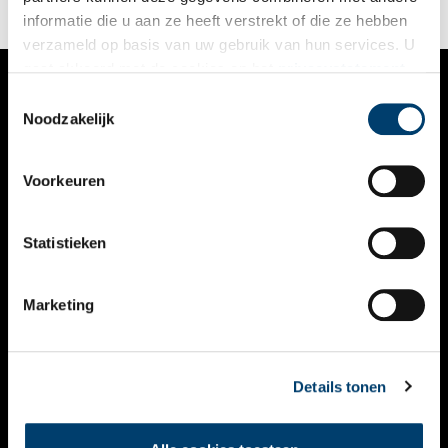
informatie die u aan ze heeft verstrekt of die ze hebben
verzameld op basis van uw gebruik van hun services. U
gaat akkoord met de cookies en het
privacystatement
als u onze website blijft gebruiken.
Toestemmingsselectie
VERHALEN
Noodzakelijk
NIEUWS
Voorkeuren
KALENDER
THEMA’S
Statistieken
ACTIVITEITEN
Marketing
VIDEO’S
OVER ONS
Details tonen
CONTACT