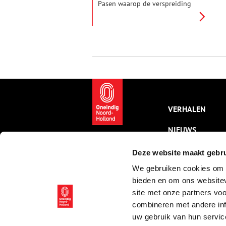
Pasen waarop de verspreiding
van het Christendom wordt
gevierd. De een doet dat door
naar de kerk te gaan, de ander
door lokaal gebrouwen
bockbiertjes te drinken. Tot aan
het begin van de vorige eeuw
kon je op straat nog
Pinksterblommen tegenkomen.
Jonge meisjes die werden
rondgedragen om de
vruchtbaarheid te vieren.
VERHALEN
NIEUWS
KALENDER
Deze website maakt gebru
We gebruiken cookies om c
THEMA’S
bieden en om ons websitev
ACTIVITEITEN
site met onze partners vo
combineren met andere inf
VIDEO’S
uw gebruik van hun servic