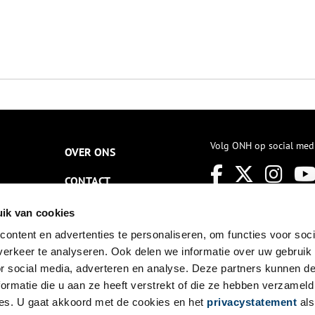
Volg ONH op social med
OVER ONS
CONTACT
NIEUWSBRIEF
ik van cookies
ontent en advertenties te personaliseren, om functies voor soci
DISCLAIMER
erkeer te analyseren. Ook delen we informatie over uw gebruik
PRIVACY
or social media, adverteren en analyse. Deze partners kunnen 
ormatie die u aan ze heeft verstrekt of die ze hebben verzameld
TOEGANKELIJKHEID
es. U gaat akkoord met de cookies en het
privacystatement
als