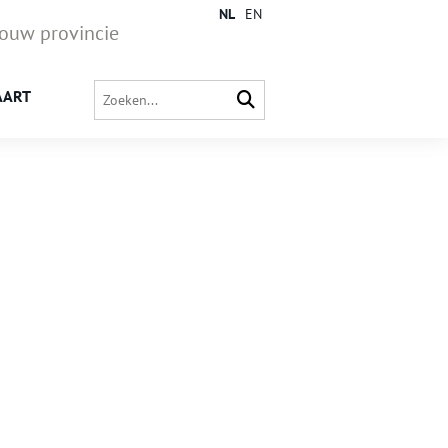
NL
EN
jouw provincie
AART