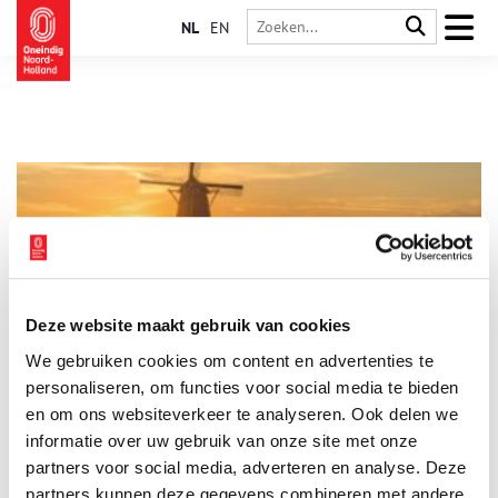
NL
EN
Deze website maakt gebruik van cookies
Oliemolen De Zoeker
We gebruiken cookies om content en advertenties te
Oliemolen De Zoeker op De Zaanse Schans is de oudste molen
van vereniging De Zaansche Molen, die dit jaar honderd jaar
personaliseren, om functies voor social media te bieden
bestaat. In de maand januari worden er extra rondleidingen
en om ons websiteverkeer te analyseren. Ook delen we
gegeven.
informatie over uw gebruik van onze site met onze
partners voor social media, adverteren en analyse. Deze
partners kunnen deze gegevens combineren met andere