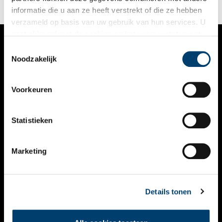
informatie die u aan ze heeft verstrekt of die ze hebben
verzameld op basis van uw gebruik van hun services. U
gaat akkoord met de cookies en het
privacystatement
als u onze website blijft gebruiken.
Toestemmingsselectie
VERHALEN
Noodzakelijk
NIEUWS
Voorkeuren
KALENDER
THEMA’S
Statistieken
ACTIVITEITEN
Marketing
VIDEO’S
OVER ONS
Details tonen
CONTACT