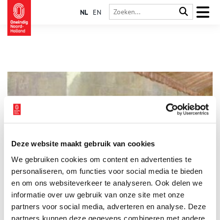
NL
EN
Deze website maakt gebruik van cookies
Damesorkesten en ander cafévermaak anno 1900
We gebruiken cookies om content en advertenties te
Damesorkesten in Schots, Volendams of Zeeuws kostuum,
orgeldraaiers die door oom agent worden belaagd en ‘brutale’
personaliseren, om functies voor social media te bieden
Engelse matrozen: de horeca van begin 1900 is allerminst saai.
en om ons websiteverkeer te analyseren. Ook delen we
informatie over uw gebruik van onze site met onze
partners voor social media, adverteren en analyse. Deze
partners kunnen deze gegevens combineren met andere