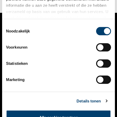
informatie die u aan ze heeft verstrekt of die ze hebben
verzameld op basis van uw gebruik van hun services. U
gaat akkoord met de cookies en het
privacystatement
als u onze website blijft gebruiken.
Toestemmingsselectie
VERHALEN
Noodzakelijk
NIEUWS
Voorkeuren
KALENDER
THEMA’S
Statistieken
ACTIVITEITEN
Marketing
VIDEO’S
OVER ONS
Details tonen
CONTACT