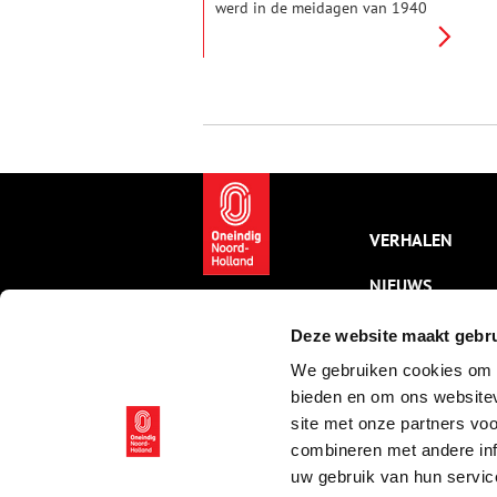
werd in de meidagen van 1940
gemobiliseerd in de strijd tegen
de Duitsers. Vanuit vliegbasis
Soesterberg vloog hij onder
meer naar de Grebbelinie, waar
hij deelnam aan
luchtgevechten.
VERHALEN
NIEUWS
KALENDER
Deze website maakt gebru
We gebruiken cookies om c
THEMA’S
bieden en om ons websitev
ACTIVITEITEN
site met onze partners vo
combineren met andere inf
VIDEO’S
uw gebruik van hun servic