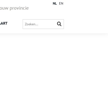
NL
EN
jouw provincie
AART