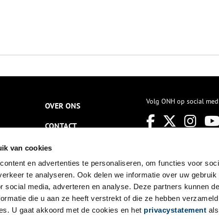
Volg ONH op social med
OVER ONS
CONTACT
NIEUWSBRIEF
ik van cookies
ontent en advertenties te personaliseren, om functies voor soci
DISCLAIMER
erkeer te analyseren. Ook delen we informatie over uw gebruik
PRIVACY
or social media, adverteren en analyse. Deze partners kunnen 
ormatie die u aan ze heeft verstrekt of die ze hebben verzameld
TOEGANKELIJKHEID
es. U gaat akkoord met de cookies en het
privacystatement
als