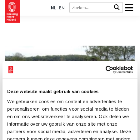
NL
EN
Deze website maakt gebruik van cookies
Wat is er achter het hek van de Hoorneboeg?
We gebruiken cookies om content en advertenties te
Het Franse leger trekt in 1795 onder generaal Pichegru ons
land binnen. Ruiters stuiten op de Hoorneboegse hei bij
personaliseren, om functies voor social media te bieden
Hilversum op een dreigend jachtslot. Gevaar?
en om ons websiteverkeer te analyseren. Ook delen we
informatie over uw gebruik van onze site met onze
partners voor social media, adverteren en analyse. Deze
partners kunnen deze gegevens combineren met andere