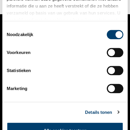
informatie die u aan ze heeft verstrekt of die ze hebben
verzameld op basis van uw gebruik van hun services. U
gaat akkoord met de cookies en het
privacystatement
als u onze website blijft gebruiken.
Toestemmingsselectie
VERHALEN
Noodzakelijk
NIEUWS
Voorkeuren
KALENDER
THEMA’S
Statistieken
ACTIVITEITEN
Marketing
VIDEO’S
OVER ONS
Details tonen
CONTACT