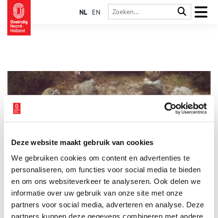
NL
EN
Deze website maakt gebruik van cookies
De Sommeltjes: kabouters van Texel
We gebruiken cookies om content en advertenties te
Oostelijk van het dorp De Waal op Texel lag eeuwenlang een
heuvel die in de volksmond Sommeltjesberg werd genoemd.
personaliseren, om functies voor social media te bieden
De plaatselijke bevolking was ervan overtuigd dat er in de
en om ons websiteverkeer te analyseren. Ook delen we
heuvel Sommeltjes woonden, een soort geesten of
informatie over uw gebruik van onze site met onze
aardmannetjes. Deze Sommeltjes dansten in het maanlicht op
de berg. Daar maakte men elkaar graag bang mee. De
partners voor social media, adverteren en analyse. Deze
Sommeltjes stalen ook metalen voorwerpen en verstopten die
partners kunnen deze gegevens combineren met andere