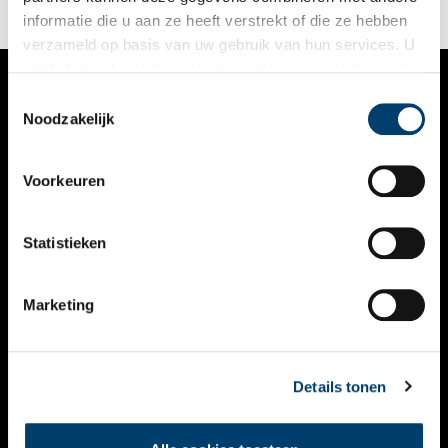
in de berg.
informatie die u aan ze heeft verstrekt of die ze hebben
verzameld op basis van uw gebruik van hun services. U
gaat akkoord met de cookies en het
privacystatement
als u onze website blijft gebruiken.
Toestemmingsselectie
VERHALEN
Noodzakelijk
NIEUWS
Voorkeuren
KALENDER
THEMA’S
Statistieken
ACTIVITEITEN
Marketing
VIDEO’S
OVER ONS
Details tonen
CONTACT