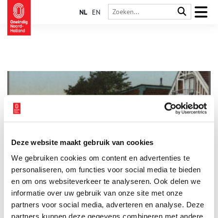
NL
EN
Deze website maakt gebruik van cookies
Koningin Juliana in Julianadorp
We gebruiken cookies om content en advertenties te
Straten, bruggen, scholen, ziekenhuizen, plantsoenen, torens en
zelfs een fietsenbos. Naar de geliefde koningin Juliana (1909-
personaliseren, om functies voor social media te bieden
2004) is heel wat vernoemd. Van alle leden van de koninklijke
en om ons websiteverkeer te analyseren. Ook delen we
familie heeft zij de meeste straten op haar naam staan: in 2013
informatie over uw gebruik van onze site met onze
telde Nederland ruim 284 kilometer aan Julianawegen, -singels
en -straten. Maar van de twaalf provincies heeft alleen Noord-
partners voor social media, adverteren en analyse. Deze
Holland een heus Julianadorp, dat zijn geboortejaar deelt met
partners kunnen deze gegevens combineren met andere