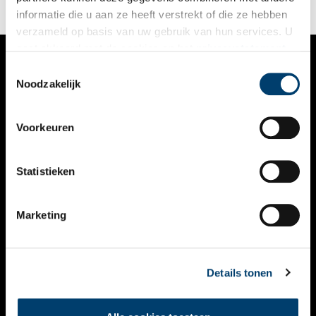
de voormalige koningin.
informatie die u aan ze heeft verstrekt of die ze hebben
verzameld op basis van uw gebruik van hun services. U
gaat akkoord met de cookies en het
privacystatement
als u onze website blijft gebruiken.
Toestemmingsselectie
VERHALEN
Noodzakelijk
NIEUWS
Voorkeuren
KALENDER
THEMA’S
Statistieken
ACTIVITEITEN
Marketing
VIDEO’S
OVER ONS
Details tonen
CONTACT