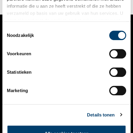
formaat. Want al snel werd de export van bier zo belangrijk dat
informatie die u aan ze heeft verstrekt of die ze hebben
het ging lonen toch bier te brouwen in die stad. Een grote
verzameld op basis van uw gebruik van hun services. U
afzetmarkt was immers gegarandeerd met al die schepen in de
haven. Een goed voorbeeld van een brouwerij die bij uitstek
gaat akkoord met de cookies en het
privacystatement
voor de export werkte was brouwerij de Witte Haan.
als u onze website blijft gebruiken.
Toestemmingsselectie
VERHALEN
Noodzakelijk
NIEUWS
Voorkeuren
KALENDER
THEMA’S
Statistieken
ACTIVITEITEN
Marketing
VIDEO’S
OVER ONS
Details tonen
CONTACT