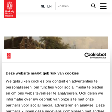
NL
EN
Deze website maakt gebruik van cookies
De Witte Haan: een koloniale familiebrouwerij in
We gebruiken cookies om content en advertenties te
Amsterdam
personaliseren, om functies voor social media te bieden
Het is niet eens een enorme overdrijving dat Amsterdam als
handelsstad begon met bier. Het biertolrecht dat de stad kreeg
en om ons websiteverkeer te analyseren. Ook delen we
in 1323 was in ieder geval een belangrijke aanjager. Het
informatie over uw gebruik van onze site met onze
verklaart ook dat Amsterdam – een stad waar de ingrediënten
partners voor social media, adverteren en analyse. Deze
om te brouwen (schoon water, hop, gerst) niet direct
beschikbaar waren – kon uitgroeien tot een bierstad van
partners kunnen deze gegevens combineren met andere