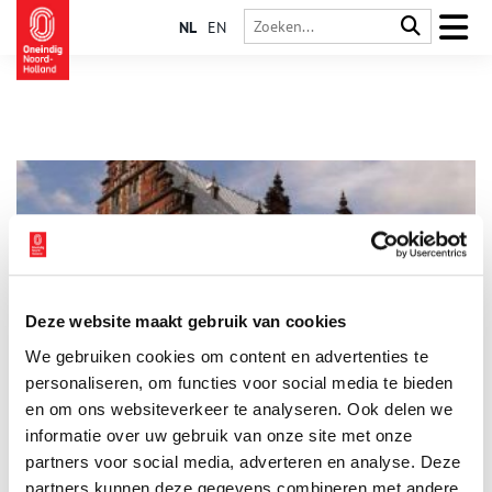
NL
EN
Deze website maakt gebruik van cookies
‘Spaanse Brabanders’ maakten Haarlemse Gouden Eeuw
We gebruiken cookies om content en advertenties te
Frans Hals geldt als een van de grootste schilders van de
Nederlandse zeventiende eeuw. Bijna zijn hele leven woonde
personaliseren, om functies voor social media te bieden
en werkte hij in Haarlem waar hij zijn beroemde
en om ons websiteverkeer te analyseren. Ook delen we
schuttersstukken en portretten schilderde.
informatie over uw gebruik van onze site met onze
partners voor social media, adverteren en analyse. Deze
partners kunnen deze gegevens combineren met andere