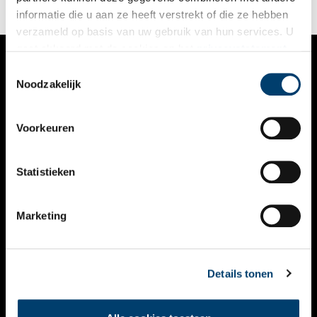
informatie die u aan ze heeft verstrekt of die ze hebben
verzameld op basis van uw gebruik van hun services. U
gaat akkoord met de cookies en het
privacystatement
als u onze website blijft gebruiken.
Toestemmingsselectie
VERHALEN
Noodzakelijk
NIEUWS
Voorkeuren
KALENDER
THEMA’S
Statistieken
ACTIVITEITEN
Marketing
VIDEO’S
OVER ONS
Details tonen
CONTACT