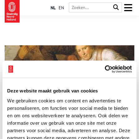
NL
EN
Deze website maakt gebruik van cookies
Hollandse lachebekjes
We gebruiken cookies om content en advertenties te
Humor is geen nieuw onderwerp binnen de kunsten. Het wordt
er al eeuwenlang op allerlei manieren in verwerkt. Zijn humor
personaliseren, om functies voor social media te bieden
en kunst een goede combinatie?
en om ons websiteverkeer te analyseren. Ook delen we
informatie over uw gebruik van onze site met onze
partners voor social media, adverteren en analyse. Deze
partners kunnen deze gegevens combineren met andere