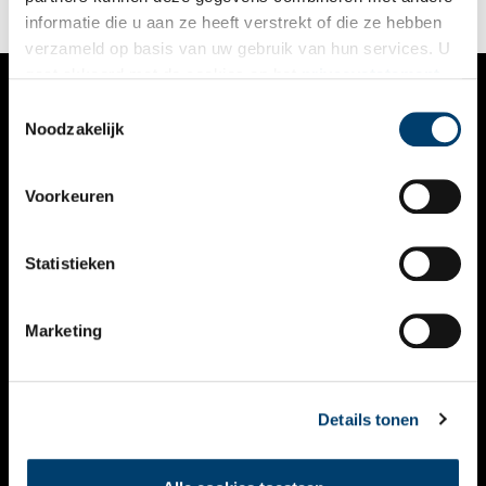
informatie die u aan ze heeft verstrekt of die ze hebben
verzameld op basis van uw gebruik van hun services. U
gaat akkoord met de cookies en het
privacystatement
als u onze website blijft gebruiken.
Toestemmingsselectie
VERHALEN
Noodzakelijk
NIEUWS
Voorkeuren
KALENDER
THEMA’S
Statistieken
ACTIVITEITEN
Marketing
VIDEO’S
OVER ONS
Details tonen
CONTACT