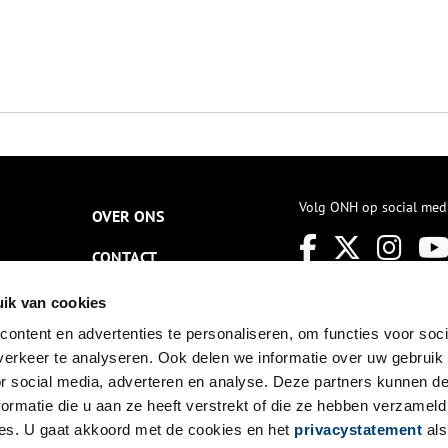
Volg ONH op social med
OVER ONS
CONTACT
NIEUWSBRIEF
ik van cookies
ontent en advertenties te personaliseren, om functies voor soci
DISCLAIMER
erkeer te analyseren. Ook delen we informatie over uw gebruik
PRIVACY
or social media, adverteren en analyse. Deze partners kunnen 
ormatie die u aan ze heeft verstrekt of die ze hebben verzameld
TOEGANKELIJKHEID
es. U gaat akkoord met de cookies en het
privacystatement
als