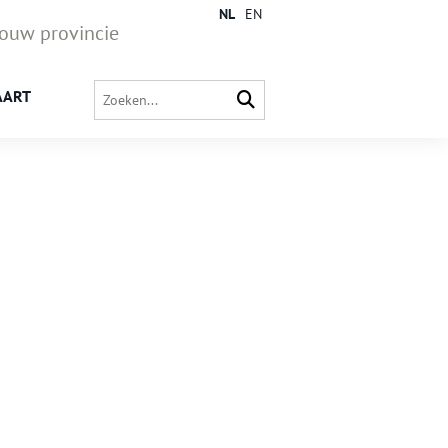
NL
EN
jouw provincie
AART