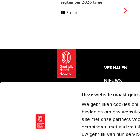
september 2026 twee
tentoonstellingen over
2 min
kunstenaar Pieter Borstlap
(1933-2023). In de ene
tentoonstelling staan zijn eigen
leven en werk centraal, in de
andere het werk van zijn oud-
leerlingen, van toen en nu.
VERHALEN
NIEUWS
KALENDER
Deze website maakt gebru
We gebruiken cookies om c
THEMA’S
bieden en om ons websitev
ACTIVITEITEN
site met onze partners vo
combineren met andere inf
VIDEO’S
uw gebruik van hun servic