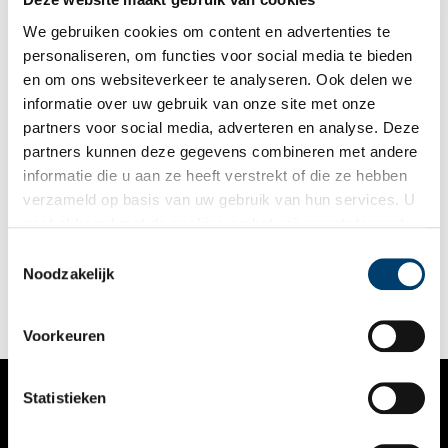
invasievloot naar huis.
We gebruiken cookies om content en advertenties te
personaliseren, om functies voor social media te bieden
en om ons websiteverkeer te analyseren. Ook delen we
informatie over uw gebruik van onze site met onze
partners voor social media, adverteren en analyse. Deze
partners kunnen deze gegevens combineren met andere
SWEETS: de kleinste suites van Amsterdam
informatie die u aan ze heeft verstrekt of die ze hebben
Als je wel eens door Amsterdam gefietst hebt, ben je er
verzameld op basis van uw gebruik van hun services. U
ongetwijfeld langs gekomen: de kleine brugwachtershuisjes
gaat akkoord met de cookies en het
privacystatement
aan het water. Sommigen gaan helemaal op in de wijk, anderen
vormen juist een contrast met de omgeving. Vanaf 2018 is het
als u onze website blijft gebruiken.
Toestemmingsselectie
mogelijk om te overnachten in deze kleine stukjes erfgoed.
Noodzakelijk
Voorkeuren
Statistieken
VERHALEN