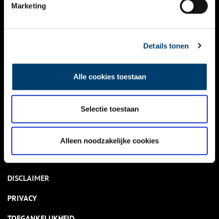
NIEUWS
Marketing
KALENDER
THEMA’S
Details tonen
ACTIVITEITEN
Alle cookies toestaan
VIDEO’S
Selectie toestaan
OVER ONS
CONTACT
Alleen noodzakelijke cookies
NIEUWSBRIEF
DISCLAIMER
PRIVACY
TOEGANKELIJKHEID