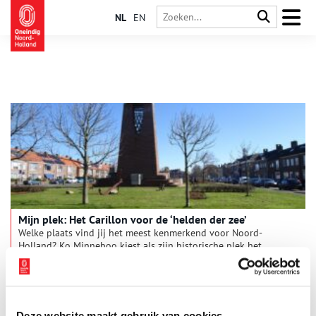
NL
EN
Mijn plek: Het Carillon voor de ‘helden der zee’
Welke plaats vind jij het meest kenmerkend voor Noord-
Holland? Ko Minneboo kiest als zijn historische plek het
‘Carillon’. ‘Zo noemen wij in Den Helder het monument op het
Helden der Zeeplein’. Geen zeehelden als De Ruyter, maar
mannen die in vliegende storm naar schepen in nood voeren.
Zoals Dorus Rijkers. Zijn dood gaf de aanzet tot dit ‘Carillon’.
En Michiel de Ruyter? Die joeg bij Kijkduin een grote
Deze website maakt gebruik van cookies