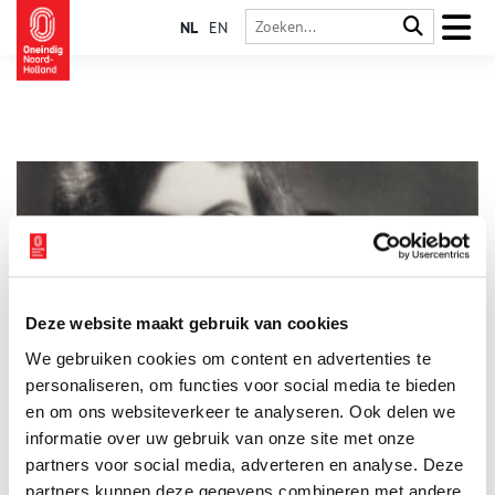
NL
EN
Deze website maakt gebruik van cookies
Ook vrouwen componeren: Het leven van Henriëte
We gebruiken cookies om content en advertenties te
Bosmans
personaliseren, om functies voor social media te bieden
Ook vrouwen componeren. Enkele bekende Nederlandse
vrouwelijke componisten zijn Anne-Maartje Lemereis, Calliope
en om ons websiteverkeer te analyseren. Ook delen we
Tsoupaki (beide Componist des Vaderlands) en Christina Viola
informatie over uw gebruik van onze site met onze
Oorebeek. Maar ook Caroline Berkenbosch, Lavinia Meijer,
partners voor social media, adverteren en analyse. Deze
Mathilde Wantenaar of Sarah Neutkens. En er zijn nog zo veel
meer namen. Wat een positieve ontwikkeling is, is dat er ook
partners kunnen deze gegevens combineren met andere