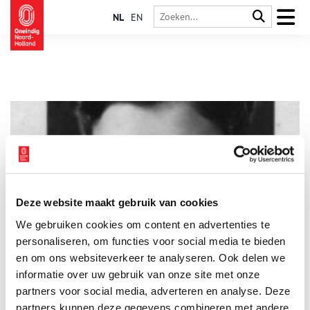
NL
EN
Deze website maakt gebruik van cookies
Vrouwen in Verzet: Violette Cornelius en Gustave (Guusje)
We gebruiken cookies om content en advertenties te
Rübsaam
personaliseren, om functies voor social media te bieden
Het verhaal van Violette Cornelius (Batavia, 1919) en Gustave
(Guusje) Rübsaam (Amsterdam, 1917) begint vlak voor de
en om ons websiteverkeer te analyseren. Ook delen we
oorlog in Amsterdam. Violette is fotograaf en Guusje studeert
informatie over uw gebruik van onze site met onze
geneeskunde. Beiden zijn onderdeel van een bevriende
partners voor social media, adverteren en analyse. Deze
kunstenaarsgroep, waar onder andere ook Gerrit van der Veen
en Walter Brandligt deel van uit maken. Als de oorlog in 1940
partners kunnen deze gegevens combineren met andere