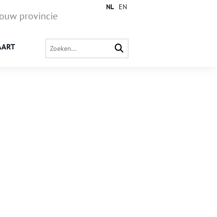
NL
EN
jouw provincie
AART