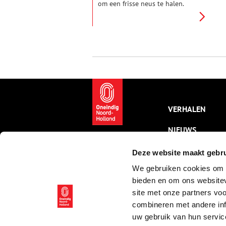
om een frisse neus te halen.
Loop, fiets of reis gewoon op de
bank thuis mee op een uitstapje
van pakweg 10 km. Wel even
afstand houden op smalle
paadjes. Een ooievaar scharrelt
rond in het groene polderland.
VERHALEN
NIEUWS
KALENDER
Deze website maakt gebru
We gebruiken cookies om c
THEMA’S
bieden en om ons websitev
ACTIVITEITEN
site met onze partners vo
combineren met andere inf
VIDEO’S
uw gebruik van hun servic