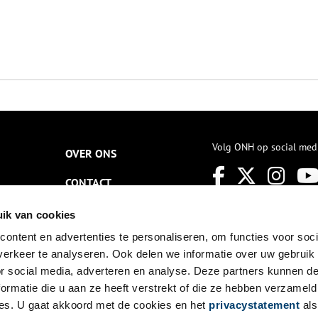
Volg ONH op social med
OVER ONS
CONTACT
NIEUWSBRIEF
ik van cookies
ontent en advertenties te personaliseren, om functies voor soci
DISCLAIMER
erkeer te analyseren. Ook delen we informatie over uw gebruik
PRIVACY
or social media, adverteren en analyse. Deze partners kunnen 
ormatie die u aan ze heeft verstrekt of die ze hebben verzameld
TOEGANKELIJKHEID
es. U gaat akkoord met de cookies en het
privacystatement
als