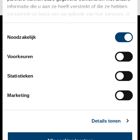
informatie die u aan ze heeft verstrekt of die ze hebben
verzameld op basis van uw gebruik van hun services. U
gaat akkoord met de cookies en het
privacystatement
als u onze website blijft gebruiken.
Toestemmingsselectie
VERHALEN
Noodzakelijk
NIEUWS
Voorkeuren
KALENDER
THEMA’S
Statistieken
ACTIVITEITEN
Marketing
VIDEO’S
OVER ONS
Details tonen
CONTACT