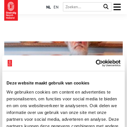
NL
EN
Deze website maakt gebruik van cookies
Keramiekverzamelaar schenkt deel van zijn collectie aan
We gebruiken cookies om content en advertenties te
Huis van Hilde
personaliseren, om functies voor social media te bieden
Veertig jaar verzamelde Sjek Venhuis uit Santpoort-Noord
schotels, kommen en vuurklokken uit de zestiende en
en om ons websiteverkeer te analyseren. Ook delen we
zeventiende eeuw. Het is keramiek met een hoge museale
informatie over uw gebruik van onze site met onze
waarde, maar omdat ook Sjek niet het eeuwige leven heeft,
partners voor social media, adverteren en analyse. Deze
schonk hij een groot deel van zijn collectie aan archeologisch
museum Huis van Hilde in Castricum.
partners kunnen deze gegevens combineren met andere