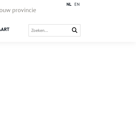
NL
EN
jouw provincie
AART