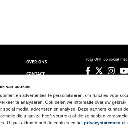
Volg ONH op social med
OVER ONS
CONTACT
NIEUWSBRIEF
ik van cookies
ontent en advertenties te personaliseren, om functies voor soci
DISCLAIMER
erkeer te analyseren. Ook delen we informatie over uw gebruik
PRIVACY
or social media, adverteren en analyse. Deze partners kunnen 
ormatie die u aan ze heeft verstrekt of die ze hebben verzameld
TOEGANKELIJKHEID
es. U gaat akkoord met de cookies en het
privacystatement
als