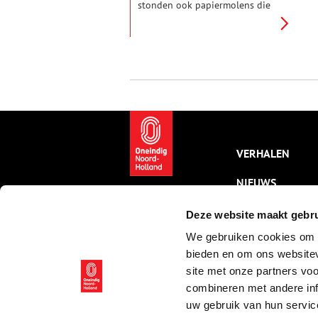
stonden ook papiermolens die
papier van onovertroffen
kwaliteit maakten. De
Amerikaanse
onafhankelijkheidsverklaring is
er op gedrukt en Beethoven
schreef er zijn composities op.
Een pas verschenen boek zet de
Zaanse papiergeschiedenis op
… papier.
VERHALEN
NIEUWS
KALENDER
Deze website maakt gebru
We gebruiken cookies om c
THEMA’S
bieden en om ons websitev
ACTIVITEITEN
site met onze partners vo
combineren met andere inf
VIDEO’S
uw gebruik van hun servic