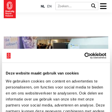
NL
EN
Deze website maakt gebruik van cookies
Crown Van Gelder: van couranten naar
We gebruiken cookies om content en advertenties te
papierspecialiteiten
personaliseren, om functies voor social media te bieden
Pieter Smidt van Gelder heeft al een papierfabriek in Wormer
(1783) als het hem lukt om rotatiepapier voor kranten te
en om ons websiteverkeer te analyseren. Ook delen we
maken. Het water in de Zaanstreek is echter niet goed genoeg,
informatie over uw gebruik van onze site met onze
zodat hij in 1895 in Velsen, aan de noordzijde van het dan nog
partners voor social media, adverteren en analyse. Deze
maar net gegraven Noordzeekanaal, een terrein koopt. Hij laat
er een fabriek bouwen; 60 personeelsleden van de fabriek in
partners kunnen deze gegevens combineren met andere