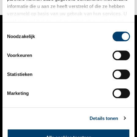
Wormer verhuizen met hem mee. In de directe omgeving
informatie die u aan ze heeft verstrekt of die ze hebben
bouwt hij woningen voor hen.
verzameld op basis van uw gebruik van hun services. U
gaat akkoord met de cookies en het
privacystatement
als u onze website blijft gebruiken.
Toestemmingsselectie
VERHALEN
Noodzakelijk
NIEUWS
Voorkeuren
KALENDER
THEMA’S
Statistieken
ACTIVITEITEN
Marketing
VIDEO’S
OVER ONS
Details tonen
CONTACT