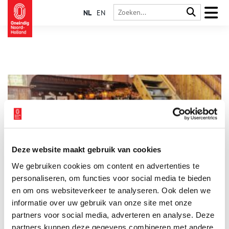
NL
EN
Deze website maakt gebruik van cookies
Café ‘t Papeneiland ademt Amsterdamse gezelligheid
We gebruiken cookies om content en advertenties te
Café ‘t Papeneiland, een van de laatste authentieke bruine
kroegen van Amsterdam, ademt ouderwetse gezelligheid. Hun
personaliseren, om functies voor social media te bieden
appeltaart is zó legendarisch dat zelfs de Amerikaanse oud-
en om ons websiteverkeer te analyseren. Ook delen we
president Bill Clinton hem geproefd heeft – en er vervolgens
informatie over uw gebruik van onze site met onze
een hele taart van meenam naar zijn hotel. Maar het zijn niet
alleen de smaken die dit café bijzonder maken. De sfeer is
partners voor social media, adverteren en analyse. Deze
onmiskenbaar Amsterdams, net als de leus boven de bar: ‘Alle
partners kunnen deze gegevens combineren met andere