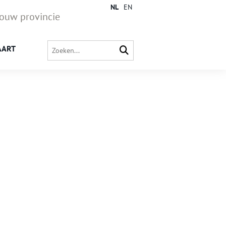
NL
EN
jouw provincie
AART