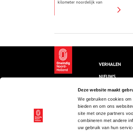
kilometer noordelijk van
Muiden ligt, is niet vanzelf
gegaan, zo blijkt uit het pas
verschenen boek ‘Pampus
Pioniers’ met als ondertitel ‘Zij
die het forteiland van de
ondergang hebben gered’.
VERHALEN
NIEUWS
KALENDER
Deze website maakt gebru
We gebruiken cookies om c
THEMA’S
bieden en om ons websitev
ACTIVITEITEN
site met onze partners vo
combineren met andere inf
VIDEO’S
uw gebruik van hun servic