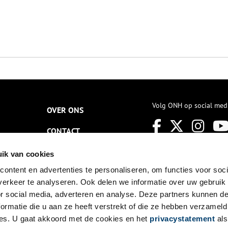
Volg ONH op social med
OVER ONS
CONTACT
NIEUWSBRIEF
ik van cookies
ontent en advertenties te personaliseren, om functies voor soci
DISCLAIMER
erkeer te analyseren. Ook delen we informatie over uw gebruik
PRIVACY
or social media, adverteren en analyse. Deze partners kunnen 
ormatie die u aan ze heeft verstrekt of die ze hebben verzameld
TOEGANKELIJKHEID
es. U gaat akkoord met de cookies en het
privacystatement
als