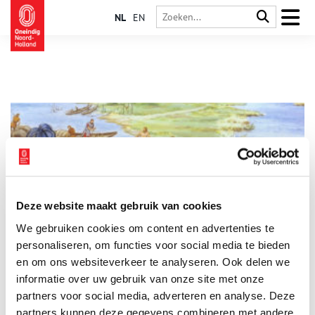
NL
EN
Deze website maakt gebruik van cookies
Romeinse soldaten in de Zaanstreek
We gebruiken cookies om content en advertenties te
De Romeinen zijn nooit noordelijker gekomen dan het fort bij
Velsen, een vooruitgeschoven post van de Limes (grens) ter
personaliseren, om functies voor social media te bieden
hoogte van de rivier de Rijn. Of toch wel? De ontdekking van
en om ons websiteverkeer te analyseren. Ook delen we
een Romeinse wachttoren op het Provily sportpark in
informatie over uw gebruik van onze site met onze
Krommenie wijst op de aanwezigheid van Romeinse soldaten
in de Zaanstreek.
partners voor social media, adverteren en analyse. Deze
partners kunnen deze gegevens combineren met andere