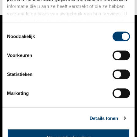
informatie die u aan ze heeft verstrekt of die ze hebben
verzameld op basis van uw gebruik van hun services. U
gaat akkoord met de cookies en het
privacystatement
als u onze website blijft gebruiken.
Toestemmingsselectie
VERHALEN
Noodzakelijk
NIEUWS
Voorkeuren
KALENDER
THEMA’S
Statistieken
ACTIVITEITEN
Marketing
VIDEO’S
OVER ONS
Details tonen
CONTACT