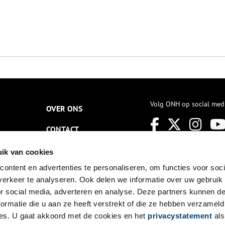
Volg ONH op social med
OVER ONS
CONTACT
NIEUWSBRIEF
ik van cookies
ontent en advertenties te personaliseren, om functies voor soci
DISCLAIMER
erkeer te analyseren. Ook delen we informatie over uw gebruik
PRIVACY
or social media, adverteren en analyse. Deze partners kunnen 
ormatie die u aan ze heeft verstrekt of die ze hebben verzameld
TOEGANKELIJKHEID
es. U gaat akkoord met de cookies en het
privacystatement
als