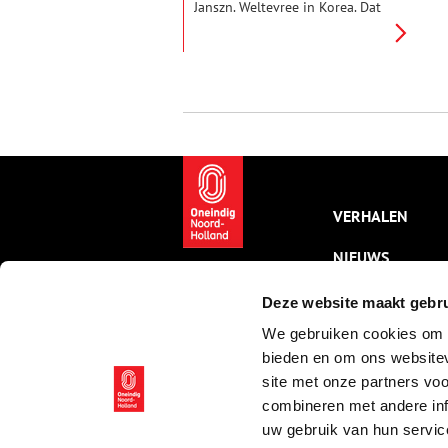
Janszn. Weltevree in Korea. Dat
hij het daar tot adviseur van de
Koreaanse koning wist te
schoppen, weten we dankzij
Hendrick Hamel, een andere
Hollander. Diens verblijf op het
geïsoleerde schiereiland verliep
heel wat minder prettig.
VERHALEN
NIEUWS
KALENDER
Deze website maakt gebru
We gebruiken cookies om c
THEMA’S
bieden en om ons websitev
ACTIVITEITEN
site met onze partners vo
combineren met andere inf
VIDEO’S
uw gebruik van hun servic