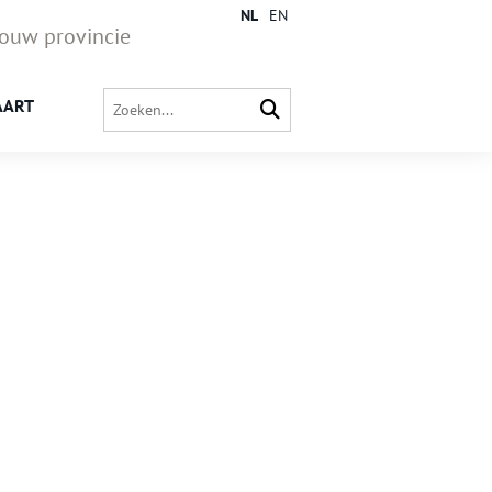
NL
EN
jouw provincie
AART