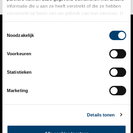
informatie die u aan ze heeft verstrekt of die ze hebben
verzameld op basis van uw gebruik van hun services. U
gaat akkoord met de cookies en het
privacystatement
als u onze website blijft gebruiken.
Toestemmingsselectie
VERHALEN
Noodzakelijk
NIEUWS
Voorkeuren
KALENDER
THEMA’S
Statistieken
ACTIVITEITEN
Marketing
VIDEO’S
OVER ONS
Details tonen
CONTACT