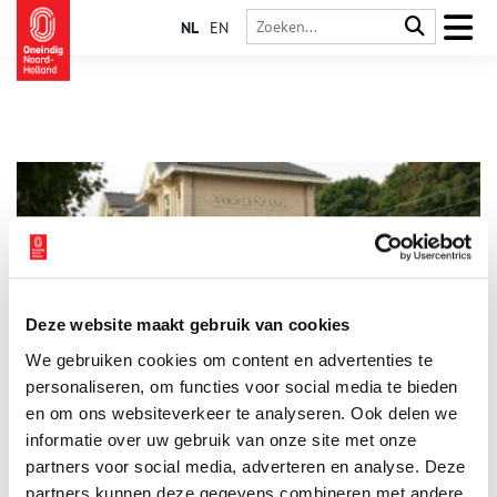
NL
EN
Deze website maakt gebruik van cookies
Vogelenzang: dromerig dorp met lange historie
We gebruiken cookies om content en advertenties te
Trekschuit, trein. Van alles kwam naar Vogelenzang. Zelfs
tienduizenden scouts reisden hierheen. En nu? De trekvaart
personaliseren, om functies voor social media te bieden
dommelt, de trein negeert het mooie station. Vogelenzang is
en om ons websiteverkeer te analyseren. Ook delen we
een dromerig dorp vol met herinneringen aan vroeger.
informatie over uw gebruik van onze site met onze
partners voor social media, adverteren en analyse. Deze
partners kunnen deze gegevens combineren met andere