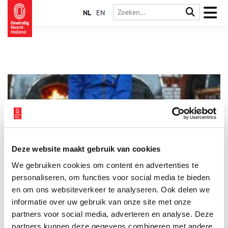
NL
EN
Deze website maakt gebruik van cookies
Stoom in Paasweekend en Meivakantie
We gebruiken cookies om content en advertenties te
Lentekriebels? Zin om er op uit te trekken? Bij het
Stoommachinemuseum in Medemblik zijn we er klaar voor!
personaliseren, om functies voor social media te bieden
Tijdens het Paasweekend alsook in de tweeweekse
en om ons websiteverkeer te analyseren. Ook delen we
meivakantie wordt het vuur in de ketel opgestookt en kun je
informatie over uw gebruik van onze site met onze
1 min
de imposante collectie stoommachines in werking zien. Het is
dé plek om te ontdekken wat water en vuur teweeg kunnen
partners voor social media, adverteren en analyse. Deze
brengen.
partners kunnen deze gegevens combineren met andere