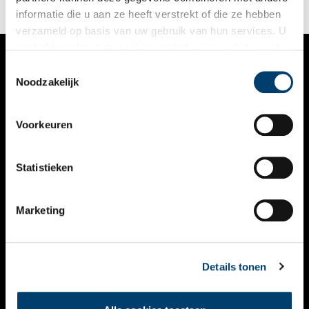
informatie die u aan ze heeft verstrekt of die ze hebben
verzameld op basis van uw gebruik van hun services. U
gaat akkoord met de cookies en het
privacystatement
als u onze website blijft gebruiken.
Toestemmingsselectie
VERHALEN
Noodzakelijk
NIEUWS
Voorkeuren
KALENDER
THEMA’S
Statistieken
ACTIVITEITEN
Marketing
VIDEO’S
OVER ONS
Details tonen
CONTACT