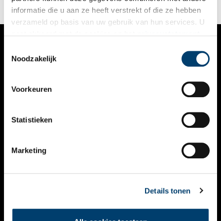
Holland.
informatie die u aan ze heeft verstrekt of die ze hebben
verzameld op basis van uw gebruik van hun services. U
gaat akkoord met de cookies en het
privacystatement
als u onze website blijft gebruiken.
Toestemmingsselectie
VERHALEN
Noodzakelijk
NIEUWS
Voorkeuren
KALENDER
THEMA’S
Statistieken
ACTIVITEITEN
Marketing
VIDEO’S
OVER ONS
Details tonen
CONTACT