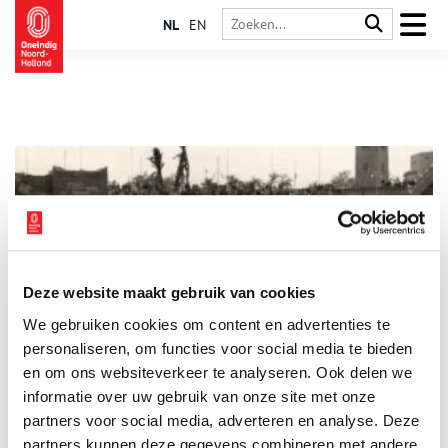
NL
EN
Deze website maakt gebruik van cookies
The Passion anno 1923
We gebruiken cookies om content en advertenties te
Sinds 2011 kent Nederland een nieuwe paastraditie: het
muzikale tv-evenement The Passion. Miljoenen Nederlanders
personaliseren, om functies voor social media te bieden
laten zich aan de hand van bekende Nederlandse popsongs
en om ons websiteverkeer te analyseren. Ook delen we
meenemen in het paasverhaal. Dit jaar moesten bezoekers
informatie over uw gebruik van onze site met onze
onder hun paraplu schuilen voor de stromende regen.
Toevallig gooide het weer precies 100 jaar geleden ook roet in
partners voor social media, adverteren en analyse. Deze
het eten tijdens een groots opgezet passiespektakel in Noord-
partners kunnen deze gegevens combineren met andere