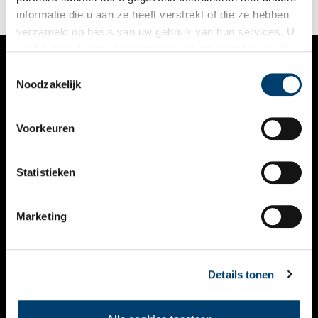
informatie die u aan ze heeft verstrekt of die ze hebben
verzameld op basis van uw gebruik van hun services. U
gaat akkoord met de cookies en het
privacystatement
als u onze website blijft gebruiken.
Toestemmingsselectie
VERHALEN
Noodzakelijk
NIEUWS
Voorkeuren
KALENDER
THEMA’S
Statistieken
ACTIVITEITEN
Marketing
VIDEO’S
OVER ONS
Details tonen
CONTACT