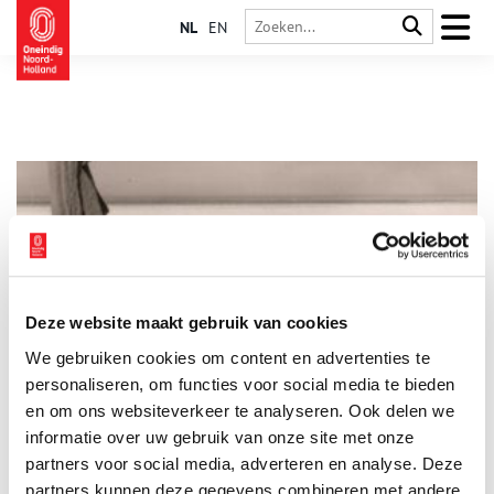
NL
EN
Deze website maakt gebruik van cookies
Beeld Paaseiland spoelt aan op strand Zandvoort
We gebruiken cookies om content en advertenties te
1 april 1962: een beeld van anderhalve meter lang is
aangespoeld op het strand van Zandvoort. Burgemeester
personaliseren, om functies voor social media te bieden
Venema staat voor een raadsel. Een paar dagen later blijkt het
en om ons websiteverkeer te analyseren. Ook delen we
een geslaagde 1-aprilgrap te zijn.
informatie over uw gebruik van onze site met onze
partners voor social media, adverteren en analyse. Deze
partners kunnen deze gegevens combineren met andere