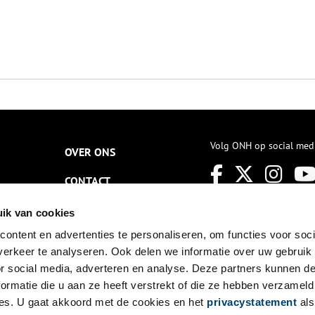
Volg ONH op social med
OVER ONS
CONTACT
NIEUWSBRIEF
ik van cookies
ontent en advertenties te personaliseren, om functies voor soci
DISCLAIMER
erkeer te analyseren. Ook delen we informatie over uw gebruik
PRIVACY
or social media, adverteren en analyse. Deze partners kunnen 
ormatie die u aan ze heeft verstrekt of die ze hebben verzameld
TOEGANKELIJKHEID
es. U gaat akkoord met de cookies en het
privacystatement
als