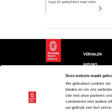
Loop (in gedachten) maar even
mee langs de Hoofdvaart en
verbaas je over wat er te zien is.
Hier, op de bodem van het
droog gepompte
Haarlemmermeer, stichtten de
pioniers een dorpje. Op het
kruispunt van twee vaarten.
Kruisdorp heette het. Het
Hoofddorp van nu met
monumentale panden.
VERHALEN
NIEUWS
KALENDER
Deze website maakt gebru
We gebruiken cookies om c
THEMA’S
bieden en om ons websitev
ACTIVITEITEN
site met onze partners vo
combineren met andere inf
VIDEO’S
uw gebruik van hun servic