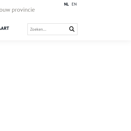
NL
EN
jouw provincie
AART