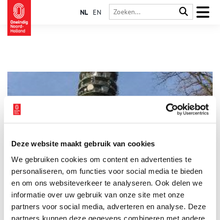
NL
EN
Deze website maakt gebruik van cookies
De skyline van Hilversum
We gebruiken cookies om content en advertenties te
In de gemeente Hilversum zijn drie hoge gebouwen te vinden
met grote architectonische en cultuurhistorische waarde: de
personaliseren, om functies voor social media te bieden
Sint Vituskerk, het gemeentehuis van Dudok en de KPN-toren.
en om ons websiteverkeer te analyseren. Ook delen we
De gemeenten in het Gooiland blijven waken voor massale
informatie over uw gebruik van onze site met onze
hoogbouw, ter bescherming van de natuurbeleving, waardoor
er in de omgeving weinig hoogbouw is te vinden. Dit zorgt er
partners voor social media, adverteren en analyse. Deze
voor dat de genoemde hoogbouw opvalt.
partners kunnen deze gegevens combineren met andere