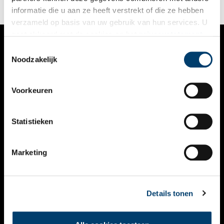
informatie die u aan ze heeft verstrekt of die ze hebben
verzameld op basis van uw gebruik van hun services. U
gaat akkoord met de cookies en het
privacystatement
als u onze website blijft gebruiken.
Toestemmingsselectie
VERHALEN
Noodzakelijk
NIEUWS
Voorkeuren
KALENDER
THEMA’S
Statistieken
ACTIVITEITEN
Marketing
VIDEO’S
OVER ONS
Details tonen
CONTACT