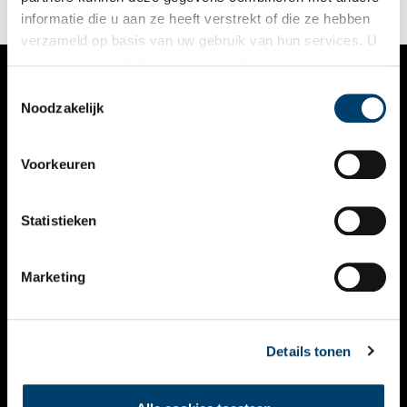
informatie die u aan ze heeft verstrekt of die ze hebben
verzameld op basis van uw gebruik van hun services. U
gaat akkoord met de cookies en het
privacystatement
als u onze website blijft gebruiken.
Toestemmingsselectie
VERHALEN
Noodzakelijk
NIEUWS
Voorkeuren
KALENDER
THEMA’S
Statistieken
ACTIVITEITEN
Marketing
VIDEO’S
OVER ONS
Details tonen
CONTACT