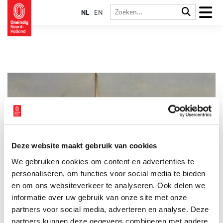
NL
EN
Deze website maakt gebruik van cookies
Nova Zembla: overwinteren aan de rand van de wereld
We gebruiken cookies om content en advertenties te
Negen maanden overwinteren op de Noordpool, daar moeten
de meeste mensen niet aan denken. Het overkwam Willem
personaliseren, om functies voor social media te bieden
Barentsz in 1596. Op zoek naar een noordelijke vaarroute
en om ons websiteverkeer te analyseren. Ook delen we
richting China kwam zijn schip in het poolijs vast te zitten bij
informatie over uw gebruik van onze site met onze
het Russische eiland Nova Zembla. De zeventien
bemanningsleden hadden geen andere keus dan er hun kamp
partners voor social media, adverteren en analyse. Deze
opslaan en wachten op redding.
partners kunnen deze gegevens combineren met andere