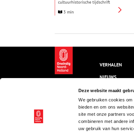
cultuurhistorische tijdschrift
Ons Amsterdam overgenomen.
3 min
Met de overname van het 75-
jarige tijdschrift versterkt de
uitgeverij haar netwerk van
partijen die een passie delen
voor geschiedenis, erfgoed en
publieksgeschiedenis.
VERHALEN
NIEUWS
KALENDER
Deze website maakt gebru
We gebruiken cookies om c
THEMA’S
bieden en om ons websitev
ACTIVITEITEN
site met onze partners vo
combineren met andere inf
VIDEO’S
uw gebruik van hun servic