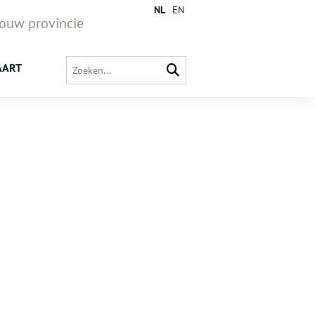
NL
EN
jouw provincie
AART