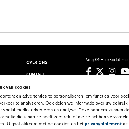
Volg ONH op social med
OVER ONS
CONTACT
NIEUWSBRIEF
ik van cookies
ontent en advertenties te personaliseren, om functies voor soci
DISCLAIMER
erkeer te analyseren. Ook delen we informatie over uw gebruik
PRIVACY
or social media, adverteren en analyse. Deze partners kunnen 
ormatie die u aan ze heeft verstrekt of die ze hebben verzameld
TOEGANKELIJKHEID
es. U gaat akkoord met de cookies en het
privacystatement
als