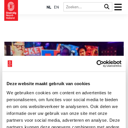
NL
EN
Deze website maakt gebruik van cookies
Dansen en mixen in ’s werelds eerste housemuseum
We gebruiken cookies om content en advertenties te
Het komt niet vaak voor dat er nieuwe musea uit de grond
schieten, maar áls het gebeurt is dat wel in Amsterdam. Zoals
personaliseren, om functies voor social media te bieden
onze hoofdstad in 1988 de primeur had met nieuwe
en om ons websiteverkeer te analyseren. Ook delen we
elektronische dancemuziek, heeft ze dat nu met ’s werelds
informatie over uw gebruik van onze site met onze
eerste housemuseum. Je kunt er terecht voor een interactieve
reis door de geschiedenis van housemuziek, het (her)beleven
partners voor social media, adverteren en analyse. Deze
van het clubgevoel dat je in coronatijd hebt moeten missen en
partners kunnen deze gegevens combineren met andere