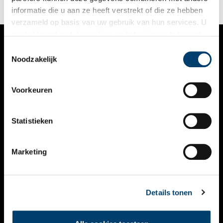
het leren knoppendraaien als een echte dj.
informatie die u aan ze heeft verstrekt of die ze hebben
verzameld op basis van uw gebruik van hun services. U
gaat akkoord met de cookies en het
privacystatement
als u onze website blijft gebruiken.
Toestemmingsselectie
VERHALEN
Noodzakelijk
NIEUWS
Voorkeuren
KALENDER
THEMA’S
Statistieken
ACTIVITEITEN
Marketing
VIDEO’S
OVER ONS
Details tonen
CONTACT