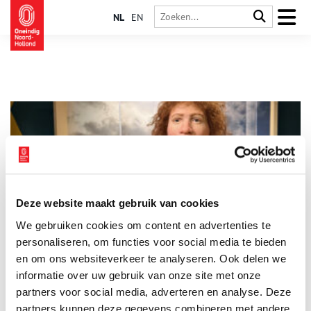
NL
EN
Deze website maakt gebruik van cookies
Amsterdam in de middeleeuwen
We gebruiken cookies om content en advertenties te
Wie in 1250 vanaf het IJ, waar tegenwoordig het Centraal
Station ligt, het Damrak opvoer, zag aan beide zijden een
personaliseren, om functies voor social media te bieden
breed oeverland dat tot aan de voet van de dijken liep. Dijken
en om ons websiteverkeer te analyseren. Ook delen we
die we nu kennen als Nieuwendijk en Warmoesstraat. Achter
informatie over uw gebruik van onze site met onze
die dijken lagen houten huizen met rieten daken, waar rook
uit kringelde. Een bakstenen haard verspreidde warmte en je
partners voor social media, adverteren en analyse. Deze
kon er op koken.
partners kunnen deze gegevens combineren met andere