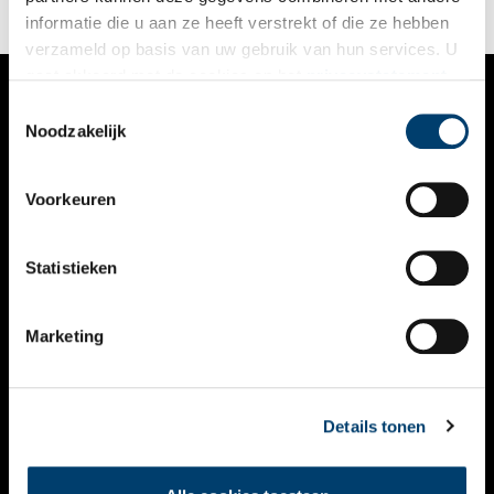
informatie die u aan ze heeft verstrekt of die ze hebben
verzameld op basis van uw gebruik van hun services. U
gaat akkoord met de cookies en het
privacystatement
als u onze website blijft gebruiken.
Toestemmingsselectie
VERHALEN
Noodzakelijk
NIEUWS
Voorkeuren
KALENDER
THEMA’S
Statistieken
ACTIVITEITEN
Marketing
VIDEO’S
OVER ONS
Details tonen
CONTACT