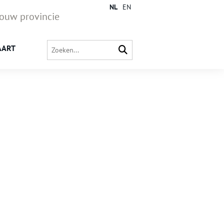
NL
EN
jouw provincie
AART