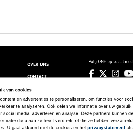
Volg ONH op social med
OVER ONS
CONTACT
NIEUWSBRIEF
ik van cookies
ontent en advertenties te personaliseren, om functies voor soci
DISCLAIMER
erkeer te analyseren. Ook delen we informatie over uw gebruik
PRIVACY
or social media, adverteren en analyse. Deze partners kunnen 
ormatie die u aan ze heeft verstrekt of die ze hebben verzameld
TOEGANKELIJKHEID
es. U gaat akkoord met de cookies en het
privacystatement
als