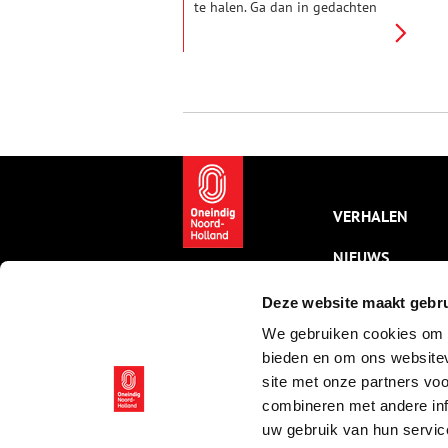
te halen. Ga dan in gedachten
even mee op een tochtje door
diverse eeuwen – een tour voor
thuis. Van het weilandje bij een
torenfort naar de middeleeuwse
heerlijkheid Calslagen. Dat doen
we in twee etappes. Vandaag is
de vraag: waarom doet de vlag
van een bloemendorp denken
aan een aardbei?
VERHALEN
NIEUWS
KALENDER
Deze website maakt gebru
We gebruiken cookies om c
THEMA’S
bieden en om ons websitev
ACTIVITEITEN
site met onze partners vo
combineren met andere inf
VIDEO’S
uw gebruik van hun servic