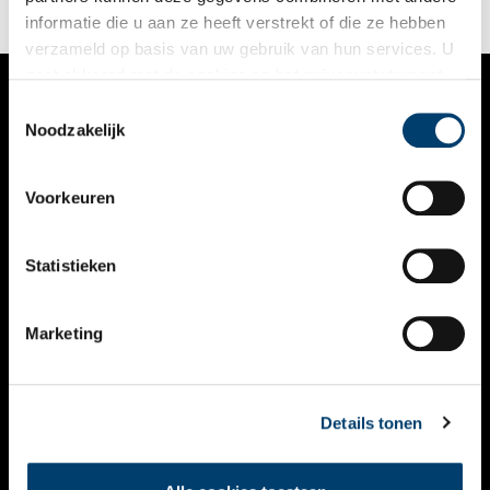
informatie die u aan ze heeft verstrekt of die ze hebben
verzameld op basis van uw gebruik van hun services. U
gaat akkoord met de cookies en het
privacystatement
als u onze website blijft gebruiken.
Toestemmingsselectie
VERHALEN
Noodzakelijk
NIEUWS
Voorkeuren
KALENDER
THEMA’S
Statistieken
ACTIVITEITEN
Marketing
VIDEO’S
OVER ONS
Details tonen
CONTACT