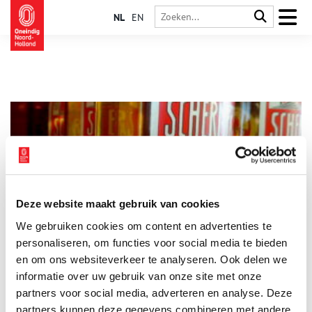
NL
EN
Deze website maakt gebruik van cookies
Drie historisch verantwoorde Schermer borrels
We gebruiken cookies om content en advertenties te
Boven het Noordzeekanaal maakt distilleerderij Schermer al
240 jaar de dienst uit op het gebied van binnenlands
personaliseren, om functies voor social media te bieden
gedistilleerd. Esther Ophoff-Blom vertelt over het bijzondere
en om ons websiteverkeer te analyseren. Ook delen we
familiebedrijf aan de hand van drie Schermer borrels. De smaak
informatie over uw gebruik van onze site met onze
van hun jenever, Beerenburger en Oranjebitter verklaren het
eeuwenlange succes van Schermer.
partners voor social media, adverteren en analyse. Deze
partners kunnen deze gegevens combineren met andere