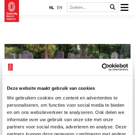
NL
EN
Deze website maakt gebruik van cookies
Oude Begraafplaats Naarden zit vol leven
We gebruiken cookies om content en advertenties te
In de dood is iedereen gelijk. Op de Oude Begraafplaats van
Naarden liggen burgemeesters, muzikanten en erfgooiers dan
personaliseren, om functies voor social media te bieden
ook dwars door elkaar heen. De grafmonumenten lopen uiteen
en om ons websiteverkeer te analyseren. Ook delen we
van vorstelijke familiekapellen tot simpele houten bordjes.
informatie over uw gebruik van onze site met onze
Deze groene omgeving is niet alleen een laatste rustplaats,
maar ook een plek van stilte en inkeer voor de inwoners van
partners voor social media, adverteren en analyse. Deze
Naarden en Bussum.
partners kunnen deze gegevens combineren met andere