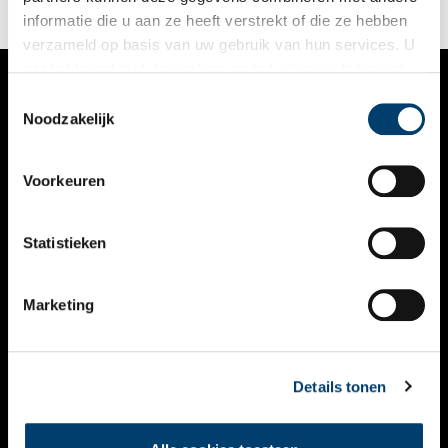
informatie die u aan ze heeft verstrekt of die ze hebben
verzameld op basis van uw gebruik van hun services. U
gaat akkoord met de cookies en het
privacystatement
als u onze website blijft gebruiken.
Toestemmingsselectie
VERHALEN
Noodzakelijk
NIEUWS
Voorkeuren
KALENDER
THEMA’S
Statistieken
ACTIVITEITEN
Marketing
VIDEO’S
OVER ONS
Details tonen
CONTACT