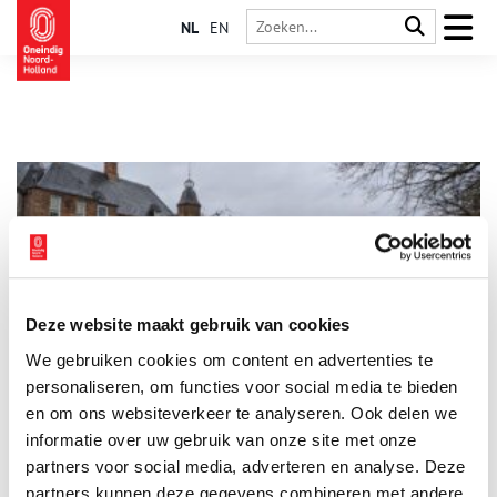
NL
EN
Deze website maakt gebruik van cookies
Slot Zuylen: Amsterdams ontwerp aan de Utrechtse Vecht
We gebruiken cookies om content en advertenties te
Het buitenplaatsenlandschap langs de Vecht begint bij Slot
Zuylen. Hoewel het kasteel een echte Utrechtse geschiedenis
personaliseren, om functies voor social media te bieden
heeft, is het ontworpen door een Amsterdamse architect. Elke
en om ons websiteverkeer te analyseren. Ook delen we
volgende generatie bewoners paste de inrichting vervolgens
informatie over uw gebruik van onze site met onze
naar eigen smaak aan.
partners voor social media, adverteren en analyse. Deze
partners kunnen deze gegevens combineren met andere