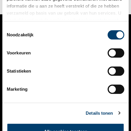
informatie die u aan ze heeft verstrekt of die ze hebben
verzameld op basis van uw gebruik van hun services. U
gaat akkoord met de cookies en het
privacystatement
als u onze website blijft gebruiken.
Toestemmingsselectie
VERHALEN
Noodzakelijk
NIEUWS
Voorkeuren
KALENDER
THEMA’S
Statistieken
ACTIVITEITEN
Marketing
VIDEO’S
OVER ONS
Details tonen
CONTACT