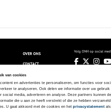
Volg ONH op social med
OVER ONS
CONTACT
NIEUWSBRIEF
ik van cookies
ontent en advertenties te personaliseren, om functies voor soci
DISCLAIMER
erkeer te analyseren. Ook delen we informatie over uw gebruik
PRIVACY
or social media, adverteren en analyse. Deze partners kunnen 
ormatie die u aan ze heeft verstrekt of die ze hebben verzameld
TOEGANKELIJKHEID
es. U gaat akkoord met de cookies en het
privacystatement
als