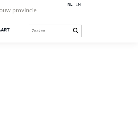
NL
EN
jouw provincie
AART