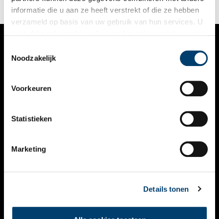
informatie die u aan ze heeft verstrekt of die ze hebben
verzameld op basis van uw gebruik van hun services. U
gaat akkoord met de cookies en het
privacystatement
als u onze website blijft gebruiken.
Toestemmingsselectie
VERHALEN
Noodzakelijk
NIEUWS
Voorkeuren
KALENDER
THEMA’S
Statistieken
ACTIVITEITEN
Marketing
VIDEO’S
OVER ONS
Details tonen
CONTACT