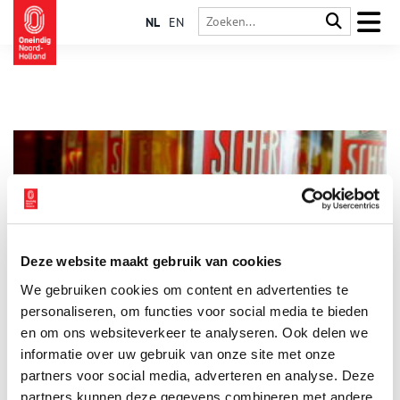
NL
EN
Deze website maakt gebruik van cookies
Drie historisch verantwoorde Schermer borrels
We gebruiken cookies om content en advertenties te
Boven het Noordzeekanaal maakt distilleerderij Schermer al
240 jaar de dienst uit op het gebied van binnenlands
personaliseren, om functies voor social media te bieden
gedistilleerd. Esther Ophoff-Blom vertelt over het bijzondere
en om ons websiteverkeer te analyseren. Ook delen we
familiebedrijf aan de hand van drie Schermer borrels. De smaak
informatie over uw gebruik van onze site met onze
van hun jenever, Beerenburger en Oranjebitter verklaren het
eeuwenlange succes van Schermer.
partners voor social media, adverteren en analyse. Deze
partners kunnen deze gegevens combineren met andere