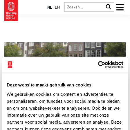
NL
EN
Deze website maakt gebruik van cookies
Een boot vol poezen
We gebruiken cookies om content en advertenties te
Het begon meer dan vijftig jaar geleden met één moederpoes
en haar kittens. In 1966 vond Henriëtte van Weelde de poezen
personaliseren, om functies voor social media te bieden
naast een boom tegenover haar woning aan de Herengracht.
en om ons websiteverkeer te analyseren. Ook delen we
Ze besloot de beestjes een thuis te geven en al gauw volgden
informatie over uw gebruik van onze site met onze
er meer. Haar eerste opvangsinspanningen zijn ondertussen
uitgegroeid tot dierenasiel De Poezenboot, een begrip in
partners voor social media, adverteren en analyse. Deze
Amsterdam.
partners kunnen deze gegevens combineren met andere