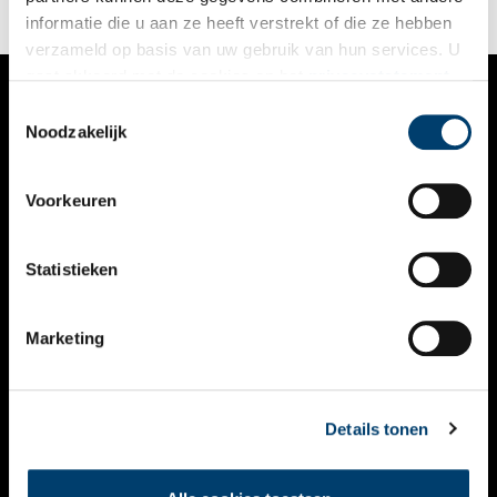
informatie die u aan ze heeft verstrekt of die ze hebben
verzameld op basis van uw gebruik van hun services. U
gaat akkoord met de cookies en het
privacystatement
als u onze website blijft gebruiken.
Toestemmingsselectie
VERHALEN
Noodzakelijk
NIEUWS
Voorkeuren
KALENDER
THEMA’S
Statistieken
ACTIVITEITEN
Marketing
VIDEO’S
OVER ONS
Details tonen
CONTACT