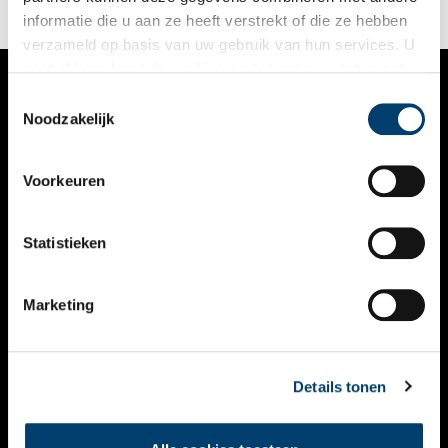
informatie die u aan ze heeft verstrekt of die ze hebben
verzameld op basis van uw gebruik van hun services. U
gaat akkoord met de cookies en het
privacystatement
als u onze website blijft gebruiken.
Toestemmingsselectie
VERHALEN
Noodzakelijk
NIEUWS
Voorkeuren
KALENDER
THEMA’S
Statistieken
ACTIVITEITEN
Marketing
VIDEO’S
OVER ONS
Details tonen
CONTACT