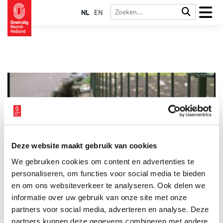
NL
EN
Deze website maakt gebruik van cookies
De menagerie van Blauw Jan
We gebruiken cookies om content en advertenties te
Op het Amsterdamse Kleine Gartmanplantsoen, bij het
Leidseplein, staan her en der tientallen bronzen leguanen,
personaliseren, om functies voor social media te bieden
agames en varanen. De beeldengroep heet Blauw Jan. De
en om ons websiteverkeer te analyseren. Ook delen we
beelden verwijzen naar de beroemde menagerie van Jan
informatie over uw gebruik van onze site met onze
Westerhof, oftewel Blauw Jan.
partners voor social media, adverteren en analyse. Deze
partners kunnen deze gegevens combineren met andere