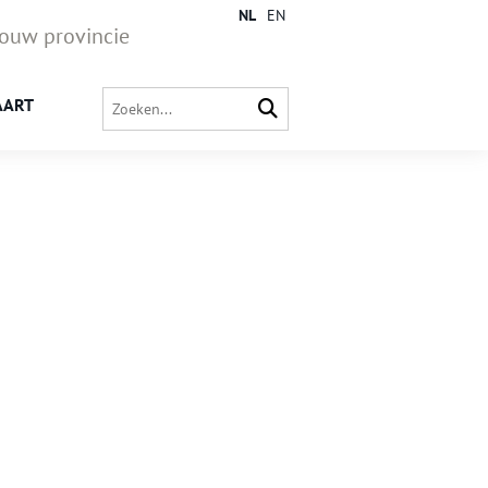
NL
EN
jouw provincie
AART