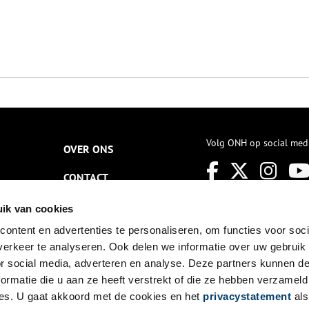
Volg ONH op social med
OVER ONS
CONTACT
NIEUWSBRIEF
ik van cookies
ontent en advertenties te personaliseren, om functies voor soci
DISCLAIMER
erkeer te analyseren. Ook delen we informatie over uw gebruik
PRIVACY
or social media, adverteren en analyse. Deze partners kunnen 
ormatie die u aan ze heeft verstrekt of die ze hebben verzameld
TOEGANKELIJKHEID
es. U gaat akkoord met de cookies en het
privacystatement
als