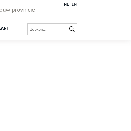
NL
EN
jouw provincie
AART