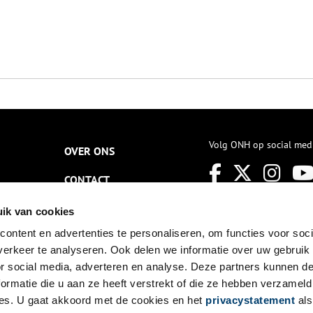
Volg ONH op social med
OVER ONS
CONTACT
NIEUWSBRIEF
ik van cookies
ontent en advertenties te personaliseren, om functies voor soci
DISCLAIMER
erkeer te analyseren. Ook delen we informatie over uw gebruik
PRIVACY
or social media, adverteren en analyse. Deze partners kunnen 
ormatie die u aan ze heeft verstrekt of die ze hebben verzameld
TOEGANKELIJKHEID
es. U gaat akkoord met de cookies en het
privacystatement
als