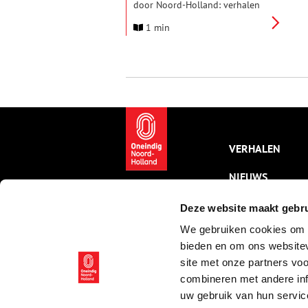
door Noord-Holland: verhalen
en beelden uit de collecties van
1 min
het Noord-Hollands Archief’.
Voor het eerst geeft het Noord-
Hollands Archief een rijk
geïllustreerd werk uit met
hoogtepunten uit de eigen
collectie. Deze uitgave is een
uitnodiging aan iedereen om
zelf op onderzoek uit te gaan in
het archief. De begeleidende
tentoonstelling geeft context
VERHALEN
en verdieping.
NIEUWS
KALENDER
Deze website maakt gebru
We gebruiken cookies om c
THEMA’S
bieden en om ons websitev
ACTIVITEITEN
site met onze partners vo
combineren met andere inf
VIDEO’S
uw gebruik van hun servic