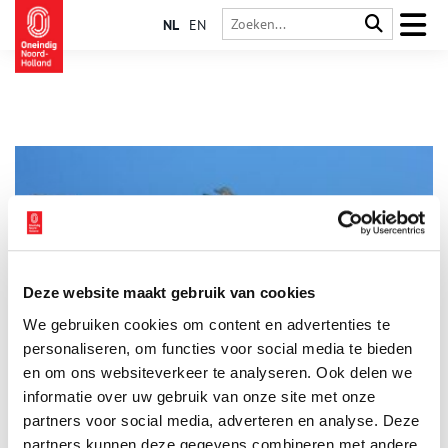
NL
EN
Deze website maakt gebruik van cookies
De Melkweg in Huizen
We gebruiken cookies om content en advertenties te
Huizen was, voordat het een vissersdorp werd, een boerendorp.
Dat is ook terug te zien in het wapen van Huizen met het
personaliseren, om functies voor social media te bieden
Huizer Melkmeisje. De boeren hadden een hard bestaan. De
en om ons websiteverkeer te analyseren. Ook delen we
Huizers hadden maar een paar schapen en koeien om de arme
informatie over uw gebruik van onze site met onze
zandgronden te bemesten. De koeien gaven ook nog melk. Het
melken gebeurde niet bij huis maar op de gemeenschappelijk
partners voor social media, adverteren en analyse. Deze
weidegronden, de meenten.
partners kunnen deze gegevens combineren met andere