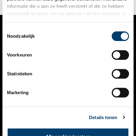
informatie die u aan ze heeft verstrekt of die ze hebben
verzameld op basis van uw gebruik van hun services. U
gaat akkoord met de cookies en het
privacystatement
als u onze website blijft gebruiken.
Toestemmingsselectie
VERHALEN
Noodzakelijk
NIEUWS
Voorkeuren
KALENDER
THEMA’S
Statistieken
ACTIVITEITEN
Marketing
VIDEO’S
OVER ONS
Details tonen
CONTACT